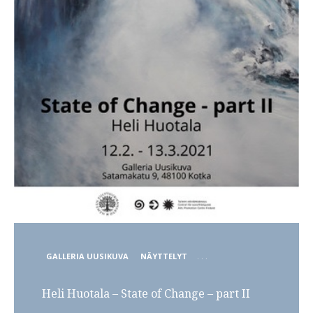
POSTED
GALLERIA UUSIKUVA
NÄYTTELYT
. . .
IN
Heli Huotala – State of Change – part II