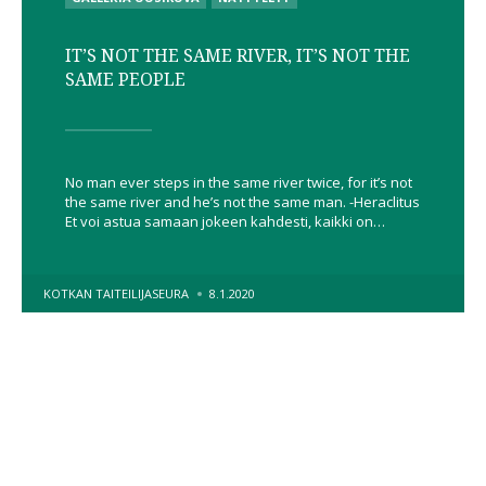
IN
IT’S NOT THE SAME RIVER, IT’S NOT THE
SAME PEOPLE
No man ever steps in the same river twice, for it’s not
the same river and he’s not the same man. -Heraclitus
Et voi astua samaan jokeen kahdesti, kaikki on…
POSTED
KOTKAN TAITEILIJASEURA
8.1.2020
BY