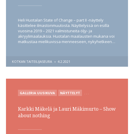
Heli Huotalan State of Change – part II -näyttely
käsittelee ilmastonmuutosta. Näyttelyssä on esillä
vuosina 2019 – 2021 valmistuneita öljy- ja
akryylimaalauksia. Huotalan maalausten mukana voi
matkustaa mielikuvissa menneeseen, nykyhetkeen…
POSTED
KOTKAN TAITEILIJASEURA
4.2.2021
BY
POSTED
GALLERIA UUSIKUVA
NÄYTTELYT
. . .
IN
Karkki Mäkelä ja Lauri Mäkimurto – Show
about nothing