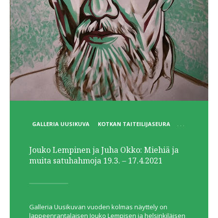
POSTED
GALLERIA UUSIKUVA
KOTKAN TAITEILIJASEURA
. . .
IN
Jouko Lempinen ja Juha Okko: Miehiä ja
muita satuhahmoja 19.3. – 17.4.2021
Galleria Uusikuvan vuoden kolmas näyttely on
lappeenrantalaisen Jouko Lempisen ja helsinkiläisen