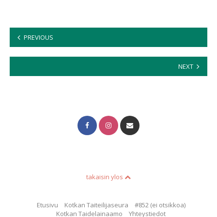
Artikkelien
PREVIOUS
sivutus
NEXT
takaisin ylos
Etusivu
Kotkan Taiteilijaseura
#852 (ei otsikkoa)
Kotkan Taidelainaamo
Yhteystiedot