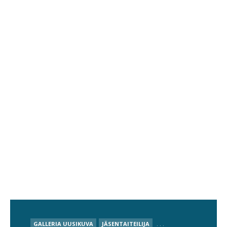
POSTED
GALLERIA UUSIKUVA
JÄSENTAITEILIJA
. . .