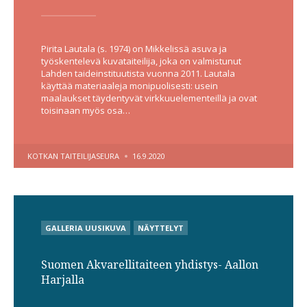
Pirita Lautala (s. 1974) on Mikkelissä asuva ja
työskentelevä kuvataiteilija, joka on valmistunut
Lahden taideinstituutista vuonna 2011. Lautala
käyttää materiaaleja monipuolisesti: usein
maalaukset täydentyvät virkkuuelementeillä ja ovat
toisinaan myös osa…
POSTED
KOTKAN TAITEILIJASEURA
16.9.2020
BY
POSTED
GALLERIA UUSIKUVA
NÄYTTELYT
IN
Suomen Akvarellitaiteen yhdistys- Aallon
Harjalla