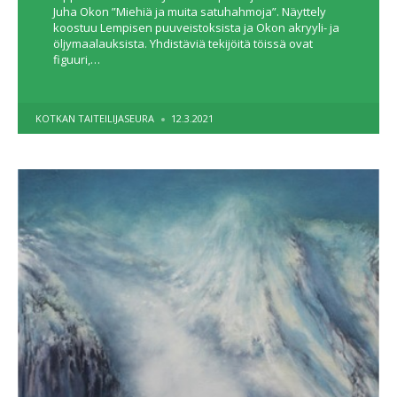
Juha Okon ”Miehiä ja muita satuhahmoja”. Näyttely
koostuu Lempisen puuveistoksista ja Okon akryyli- ja
öljymaalauksista. Yhdistäviä tekijöitä töissä ovat
figuuri,…
POSTED
KOTKAN TAITEILIJASEURA
12.3.2021
BY