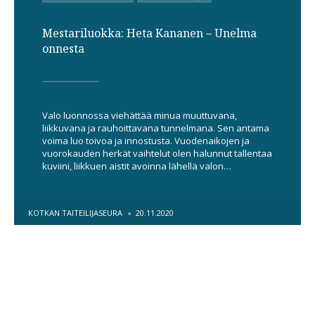
IN
Mestariluokka: Heta Kananen – Unelma
onnesta
Valo luonnossa viehättää minua muuttuvana,
liikkuvana ja rauhoittavana tunnelmana. Sen antama
voima luo toivoa ja innostusta. Vuodenaikojen ja
vuorokauden herkät vaihtelut olen halunnut tallentaa
kuviini, liikkuen aistit avoinna lähellä valon…
POSTED
KOTKAN TAITEILIJASEURA
20.11.2020
BY