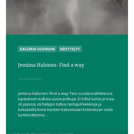
POSTED
GALLERIA UUSIKUVA
NÄYTTELYT
. . .
IN
Jemiina Halonen- Find a way
Jemiina Halonen: Find a way Tein vuodenvaihteessa
lupauksen kulkea uusia polkuja. Ei tullut lunta ja maa
oli jäässä, oli helppo tutkia rantapöheikköjä ja
liukastella kiviä myöten katsomaan kotimetsän vielä
tuntemattomia…