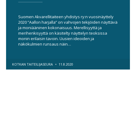
Suomen Akvarellitaiteen yhdistys ry:n vuosinäyttely
2020 ”Aallon harjalla” on vahvojen tekijöiden näyttävä
ja moniääninen kokonaisuus. Merellisyyttä ja
merihenkisyyttä on käsitelty näyttelyn teoksissa
monin erilaisin tavoin. Uusien ideoiden ja
näkökulmien runsaus näin…
POSTED
KOTKAN TAITEILIJASEURA
11.8.2020
BY