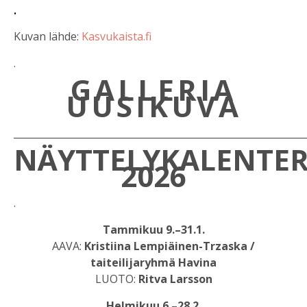
.
Kuvan lähde:
Kasvukaista.fi
.
GALLERIA
UUSIKUVA
_____________________________________________________________
NÄYTTELYKALENTER
2026
.
Tammikuu 9.–31.1.
AAVA:
Kristiina Lempiäinen-Trzaska /
taiteilijaryhmä Havina
LUOTO:
Ritva Larsson
Helmikuu 6.–28.2.