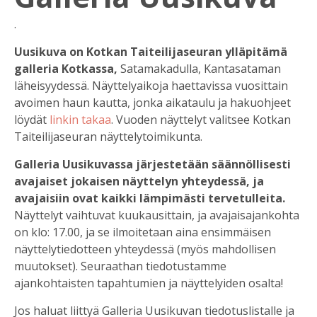
.
Uusikuva on Kotkan Taiteilijaseuran ylläpitämä
galleria Kotkassa,
Satamakadulla, Kantasataman
läheisyydessä. Näyttelyaikoja haettavissa vuosittain
avoimen haun kautta, jonka aikataulu ja hakuohjeet
löydät
linkin takaa
. Vuoden näyttelyt valitsee Kotkan
Taiteilijaseuran näyttelytoimikunta.
Galleria Uusikuvassa järjestetään säännöllisesti
avajaiset jokaisen näyttelyn yhteydessä, ja
avajaisiin ovat kaikki lämpimästi tervetulleita.
Näyttelyt vaihtuvat kuukausittain, ja avajaisajankohta
on klo: 17.00, ja se ilmoitetaan aina ensimmäisen
näyttelytiedotteen yhteydessä (myös mahdollisen
muutokset). Seuraathan tiedotustamme
ajankohtaisten tapahtumien ja näyttelyiden osalta!
Jos haluat liittyä Galleria Uusikuvan tiedotuslistalle ja