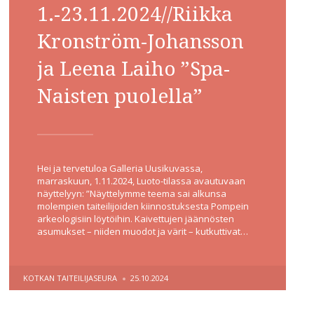
1.-23.11.2024//Riikka
Kronström-Johansson
ja Leena Laiho ”Spa-
Naisten puolella”
Hei ja tervetuloa Galleria Uusikuvassa,
marraskuun, 1.11.2024, Luoto-tilassa avautuvaan
näyttelyyn: ”Näyttelymme teema sai alkunsa
molempien taiteilijoiden kiinnostuksesta Pompein
arkeologisiin löytöihin. Kaivettujen jäännösten
asumukset – niiden muodot ja värit – kutkuttivat…
POSTED
KOTKAN TAITEILIJASEURA
25.10.2024
BY