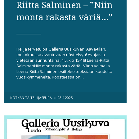
Riitta Salminen – ”Niin
monta rakasta väriä…”
Hei ja tervetuloa Galleria Uusikuvan, Aava-tilan,
toukokuussa avautuvaan näyttelyyn! Avajaisia
vietetään sunnuntaina, 4.5, klo 15-18! Leena-Riitta
SalminenNiin monta rakasta väriä.. Värin voimalla
Leena-Riitta Salminen esittelee teoksiaan kuudelta
vuosikymmeneltä. Koosteessa on…
POSTED
KOTKAN TAITEILIJASEURA
28.4.2025
BY