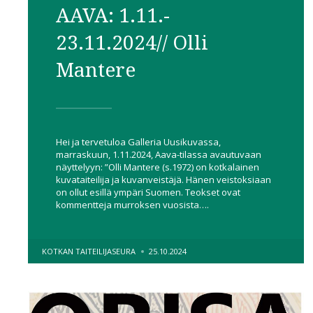
AAVA: 1.11.-
23.11.2024// Olli
Mantere
Hei ja tervetuloa Galleria Uusikuvassa,
marraskuun, 1.11.2024, Aava-tilassa avautuvaan
näyttelyyn: ”Olli Mantere (s.1972) on kotkalainen
kuvataiteilija ja kuvanveistäjä. Hänen veistoksiaan
on ollut esillä ympäri Suomen. Teokset ovat
kommentteja murroksen vuosista….
POSTED
KOTKAN TAITEILIJASEURA
25.10.2024
BY