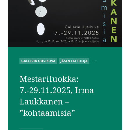
POSTED
GALLERIA UUSIKUVA
JÄSENTAITEILIJA
. . .
IN
Mestariluokka:
7.-29.11.2025, Irma
Laukkanen –
”kohtaamisia”