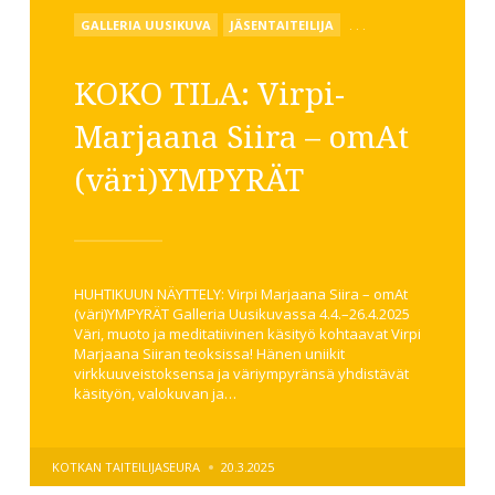
POSTED
GALLERIA UUSIKUVA
JÄSENTAITEILIJA
. . .
IN
KOKO TILA: Virpi-
Marjaana Siira – omAt
(väri)YMPYRÄT
HUHTIKUUN NÄYTTELY: Virpi Marjaana Siira – omAt
(väri)YMPYRÄT Galleria Uusikuvassa 4.4.–26.4.2025
Väri, muoto ja meditatiivinen käsityö kohtaavat Virpi
Marjaana Siiran teoksissa! Hänen uniikit
virkkuuveistoksensa ja väriympyränsä yhdistävät
käsityön, valokuvan ja…
POSTED
KOTKAN TAITEILIJASEURA
20.3.2025
BY