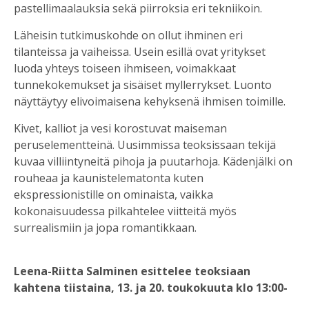
pastellimaalauksia sekä piirroksia eri tekniikoin.
Läheisin tutkimuskohde on ollut ihminen eri
tilanteissa ja vaiheissa. Usein esillä ovat yritykset
luoda yhteys toiseen ihmiseen, voimakkaat
tunnekokemukset ja sisäiset myllerrykset. Luonto
näyttäytyy elivoimaisena kehyksenä ihmisen toimille.
Kivet, kalliot ja vesi korostuvat maiseman
peruselementteinä. Uusimmissa teoksissaan tekijä
kuvaa villiintyneitä pihoja ja puutarhoja. Kädenjälki on
rouheaa ja kaunistelematonta kuten
ekspressionistille on ominaista, vaikka
kokonaisuudessa pilkahtelee viitteitä myös
surrealismiin ja jopa romantikkaan.
Leena-Riitta Salminen esittelee teoksiaan
kahtena tiistaina, 13. ja 20. toukokuuta klo 13:00-