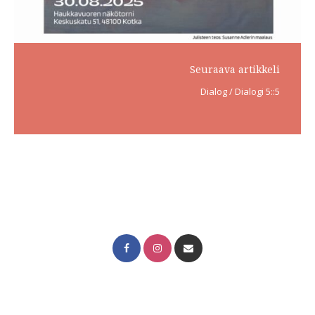
Seuraava artikkeli
Dialog / Dialogi 5::5