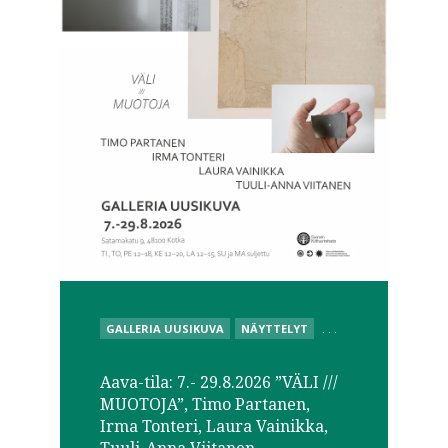
POSTED
GALLERIA UUSIKUVA
NÄYTTELYT
. . .
IN
Aava-tila: 7.- 29.8.2026 ”VÄLI ///
MUOTOJA”, Timo Partanen,
Irma Tonteri, Laura Vainikka,
Tuuli-Anna Viitanen