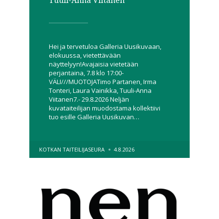
Hei ja tervetuloa Galleria Uusikuvaan,
elokuussa, vietettävään
näyttelyyn!Avajaisia vietetään
perjantaina, 7.8 klo 17:00-
VÄLI///MUOTOJATimo Partanen, Irma
Tonteri, Laura Vainikka, Tuuli-Anna
Viitanen7.- 29.8.2026 Neljän
kuvataiteilijan muodostama kollektiivi
tuo esille Galleria Uusikuvan…
POSTED
KOTKAN TAITEILIJASEURA
4.8.2026
BY