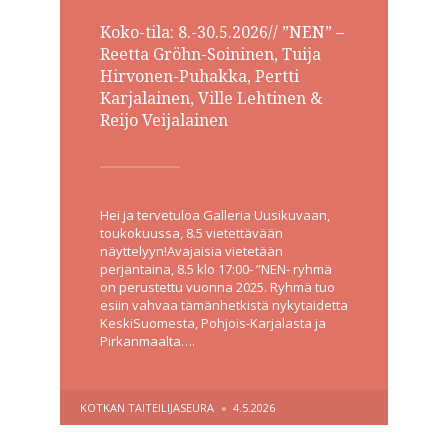
Koko-tila: 8.-30.5.2026// ”NEN” –
Reetta Gröhn-Soininen, Tuija
Hirvonen-Puhakka, Pertti
Karjalainen, Ville Lehtinen &
Reijo Veijalainen
Hei ja tervetuloa Galleria Uusikuvaan,
toukokuussa, 8.5 vietettävään
näyttelyyn!Avajaisia vietetään
perjantaina, 8.5 klo 17:00- ”NEN- ryhmä
on perustettu vuonna 2025. Ryhmä tuo
esiin vahvaa tämänhetkistä nykytaidetta
KeskiSuomesta, Pohjois-Karjalasta ja
Pirkanmaalta….
POSTED
KOTKAN TAITEILIJASEURA
4.5.2026
BY