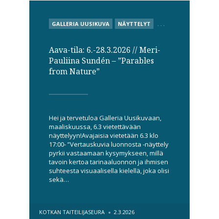
POSTED
GALLERIA UUSIKUVA
NÄYTTELYT
. . .
IN
Aava-tila: 6.-28.3.2026 // Meri-
Pauliina Sundén – ”Parables
from Nature”
Hei ja tervetuloa Galleria Uusikuvaan,
maaliskuussa, 6.3 vietettävään
näyttelyyn!Avajaisia vietetään 6.3 klo
17:00- ”Vertauskuvia luonnosta -näyttely
pyrkii vastaamaan kysymykseen, millä
tavoin kertoa tarinaaluonnon ja ihmisen
suhteesta visuaalisella kielellä, joka olisi
sekä…
POSTED
KOTKAN TAITEILIJASEURA
2.3.2026
BY