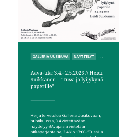
POSTED
GALLERIA UUSIKUVA
NÄYTTELYT
. . .
IN
Aava-tila: 3.4.- 2.5.2026 // Heidi
Suikkanen – ”Tussi ja lyijykynä
paperille”
Hei ja tervetuloa Galleria Uusikuvaan,
huhtikuussa, 3.4 vietettävään
näyttelyyn!Avajaisia vietetään
pitkäperjantaina, 3.4 klo 17:00- ”Tussi ja