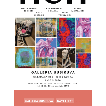
POSTED
GALLERIA UUSIKUVA
NÄYTTELYT
. . .
IN