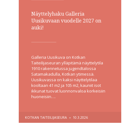
Näyttelyhaku Galleria
Uusikuvaan vuodelle 2027 on
auki!
Galleria Uusikuva on Kotkan
Taiteilijaseuran ylläpitämä näyttelytila
1910 rakennetussa jugendtalossa
Satamakadulla, Kotkan ytimessä.
Uusikuvassa on kaksi näyttelytilaa
kooltaan 41 m2 ja 105 m2, kauniit isot
ikkunat tuovat luonnonvaloa korkeisiin
huoneisiin….
POSTED
KOTKAN TAITEILIJASEURA
10.3.2026
BY