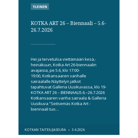
POSTED
YLEINEN
IN
KOTKA ART 26 – Biennaali – 5.6-
26.7.2026
Hei ja tervetuloa viettämään kesä,-
heinäkuun, Kotka Art 26-biennaalin
avajaisia, pe 5.6, klo 17:00-
19:00, Kotkansaaren vanhalle
sairaalalle.Näyttelyn jatkot
tapahtuvat Galleria Uusikuvassa, klo 19-
KOTKA ART 26 – BIENNAALI5.6.–26.7.2026
Kotkansaaren vanha sairaala & Galleria
Uusikuva ”Seitsemäs Kotka Art -
biennaali tuo…
POSTED
KOTKAN TAITEILIJASEURA
3.4.2026
BY