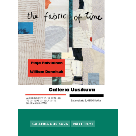
Artikkelien
NEXT
sivutus
POSTED
GALLERIA UUSIKUVA
NÄYTTELYT
. . .
IN