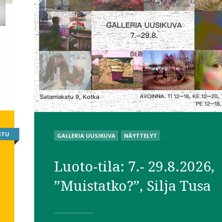
ITU
POSTED
GALLERIA UUSIKUVA
NÄYTTELYT
. . .
IN
Luoto-tila: 7.- 29.8.2026,
”Muistatko?”, Silja Tusa