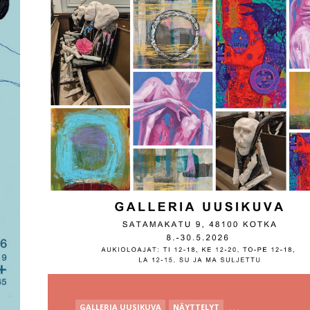
POSTED
GALLERIA UUSIKUVA
NÄYTTELYT
. . .