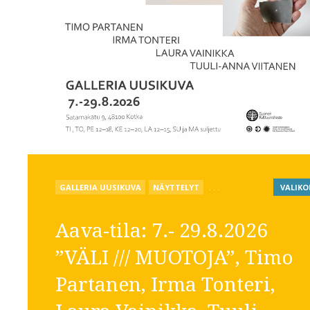
POSTED
GALLERIA UUSIKUVA
NÄYTTELYT
. . .
VALIKO
IN
Aava-tila: 7.- 29.8.2026
”VÄLI /// MUOTOJA”, Timo
Partanen, Irma Tonteri,