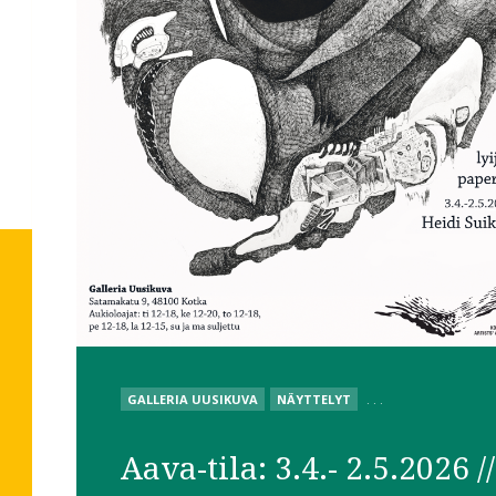
POSTED
GALLERIA UUSIKUVA
NÄYTTELYT
. . .
IN
Aava-tila: 3.4.- 2.5.2026 //