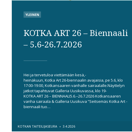
POSTED
YLEINEN
IN
KOTKA ART 26 – Biennaali
– 5.6-26.7.2026
Hei ja tervetuloa viettämään kesä,-
heinäkuun, Kotka Art 26-biennaalin avajaisia, pe 5.6, klo
17:00-19:00, Kotkansaaren vanhalle sairaalalle.Näyttelyn
jatkot tapahtuvat Galleria Uusikuvassa, klo 19-
KOTKA ART 26 – BIENNAALI5.6.–26.7.2026 Kotkansaaren
vanha sairaala & Galleria Uusikuva ”Seitsemäs Kotka Art -
biennaali tuo…
POSTED
KOTKAN TAITEILIJASEURA
3.4.2026
BY