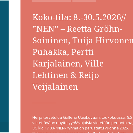
IN
Koko-tila: 8.-30.5.2026//
”NEN” – Reetta Gröhn-
Soininen, Tuija Hirvonen
Puhakka, Pertti
Karjalainen, Ville
Lehtinen & Reijo
Veijalainen
Hei ja tervetuloa Galleria Uusikuvaan, toukokuussa, 8.5
vietettävään näyttelyyn!Avajaisia vietetään perjantaina
8.5 klo 17:00- ”NEN- ryhmä on perustettu vuonna 2025.