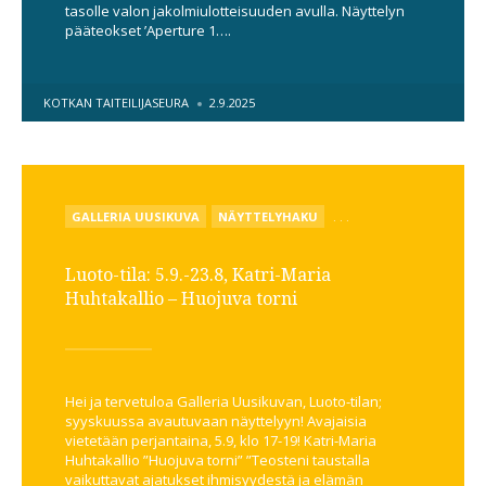
tasolle valon jakolmiulotteisuuden avulla. Näyttelyn
pääteokset ’Aperture 1….
POSTED
KOTKAN TAITEILIJASEURA
2.9.2025
BY
POSTED
GALLERIA UUSIKUVA
NÄYTTELYHAKU
. . .
IN
Luoto-tila: 5.9.-23.8, Katri-Maria
Huhtakallio – Huojuva torni
Hei ja tervetuloa Galleria Uusikuvan, Luoto-tilan;
syyskuussa avautuvaan näyttelyyn! Avajaisia
vietetään perjantaina, 5.9, klo 17-19! Katri-Maria
Huhtakallio ”Huojuva torni” ”Teosteni taustalla
vaikuttavat ajatukset ihmisyydestä ja elämän