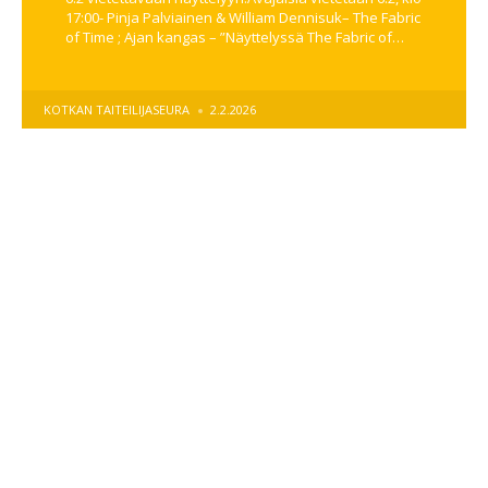
17:00- Pinja Palviainen & William Dennisuk– The Fabric
of Time ; Ajan kangas – ”Näyttelyssä The Fabric of…
POSTED
KOTKAN TAITEILIJASEURA
2.2.2026
BY