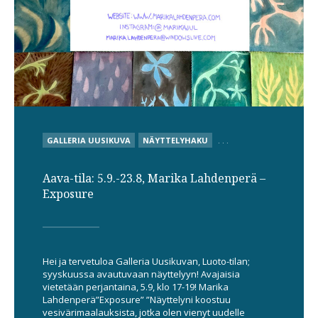
POSTED
GALLERIA UUSIKUVA
NÄYTTELYHAKU
. . .
IN
Aava-tila: 5.9.-23.8, Marika Lahdenperä –
Exposure
Hei ja tervetuloa Galleria Uusikuvan, Luoto-tilan;
syyskuussa avautuvaan näyttelyyn! Avajaisia
vietetään perjantaina, 5.9, klo 17-19! Marika
Lahdenperä”Exposure” ”Näyttelyni koostuu
vesivärimaalauksista, jotka olen vienyt uudelle