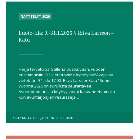
POSTED
NÄYTTELYT 2026
IN
Luoto-tila: 9.-31.1.2026 // Ritva Larsson –
Katu
Hei ja tervetuloa Galleria Uusikuvaan, vuoden
ensimmäisiin, 9.1 vietettäviin näyttelyihin!Avajaisia
vietetään 9.1, klo 17:00- Ritva LarssonKatu ”Suomi
vuonna 2026 on surullista seurattavaa.
Asunnottomuus ja köyhyys ovat kasvaneetsamalla
kun avuntarjoajien resursseja…
POSTED
KOTKAN TAITEILIJASEURA
3.1.2026
BY