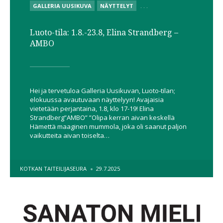
POSTED
GALLERIA UUSIKUVA
NÄYTTELYT
. . .
IN
Luoto-tila: 1.8.-23.8, Elina Strandberg –
AMBO
Hei ja tervetuloa Galleria Uusikuvan, Luoto-tilan;
elokuussa avautuvaan näyttelyyn! Avajaisia
vietetään perjantaina, 1.8, klo 17-19! Elina
Strandberg”AMBO” ”Olipa kerran aivan keskellä
Hämettä maaginen mummola, joka oli saanut paljon
vaikutteita aivan toiselta…
POSTED
KOTKAN TAITEILIJASEURA
29.7.2025
BY