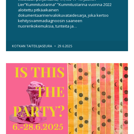
Lier”Kummitustarina” ”Kummitustarina vuonna 2022
aloitettu pitkäaikainen
dokumentaarinenvalokuvataidesarja, joka kertoo
kehitysvammadiagnoosin saaneen
nuorenkokemuksia, tunteita ja…
POSTED
KOTKAN TAITEILIJASEURA
29.6.2025
BY