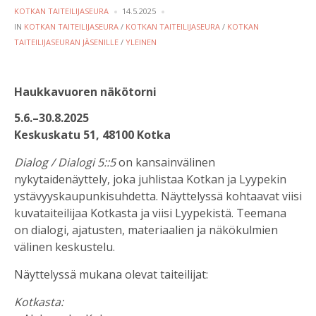
POSTED
KOTKAN TAITEILIJASEURA
14.5.2025
BY
POSTED
IN
KOTKAN TAITEILIJASEURA
/
KOTKAN TAITEILIJASEURA
/
KOTKAN
IN
TAITEILIJASEURAN JÄSENILLE
/
YLEINEN
Haukkavuoren näkötorni
5.6.–30.8.2025
Keskuskatu 51, 48100 Kotka
Dialog / Dialogi 5::5
on kansainvälinen
nykytaidenäyttely, joka juhlistaa Kotkan ja Lyypekin
ystävyyskaupunkisuhdetta. Näyttelyssä kohtaavat viisi
kuvataiteilijaa Kotkasta ja viisi Lyypekistä. Teemana
on dialogi, ajatusten, materiaalien ja näkökulmien
välinen keskustelu.
Näyttelyssä mukana olevat taiteilijat:
Kotkasta: