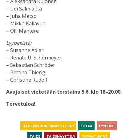
– Aleksandra Kulonen
– Udi Salmiaitta
– Juha Metso
– Mikko Kallavuo
– Olli Mantere
Lyypekistä:
– Susanne Adler
– Renate U. Schürmeyer
– Sebastian Schröder
– Bettina Thierig
– Christine Rudolf
Avajaiset vietetään torstaina 5.6. klo 18–20.00.
Tervetuloa!
HAUKKAVUORENNÄKÖTORNI
KOTKA
LYYPEKKI
TAIDE
TAIDENÄYTTELY
TAPAHTUMAT