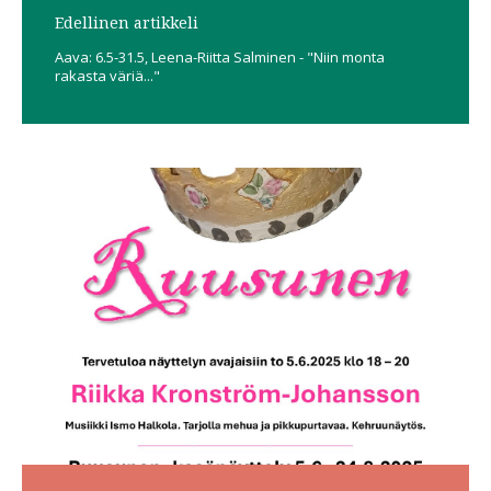
Edellinen artikkeli
Aava: 6.5-31.5, Leena-Riitta Salminen - "Niin monta
rakasta väriä..."