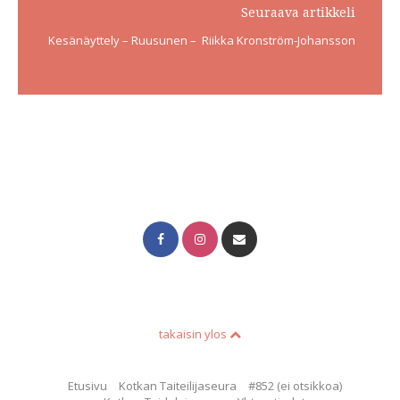
Seuraava artikkeli
Kesänäyttely – Ruusunen – Riikka Kronström-Johansson
takaisin ylos
Etusivu
Kotkan Taiteilijaseura
#852 (ei otsikkoa)