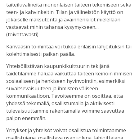
taiteiluvälineitä monenlaisen taiteen tekemiseen sekä
teen- ja kahvinkeitin. Tilan ja välineistön käyttö on
jokaiselle maksutonta ja avainhenkilöt mielellään
vastaavat mihin tahansa kysymykseen…
(toivottavasti).
Kanvaasin toimintaa voi tukea erilaisin lahjoituksin tai
kolehtimaisesti paikan päällä.
Yhteisöllistävän kaupunkikulttuurin tekijänä
taidetilamme haluaa vaikuttaa taiteen keinoin ihmisen
sosiaaliseen ja henkiseen hyvinvointiin, esimerkiksi
suvaitsevaisuuteen ja ihmisten väliseen
kommunikaatioon. Tavoiteemme on osoittaa, että
yhdessä tekemällä, osallistumalla ja aktiivisesti
tulevaisuuttamme rakentamalla voimme saavuttaa
paljon enemmän.
Yritykset ja yhteisöt voivat osallistua toimintaamme
osallistujana, osallistava osapuolena, lahjoittajana,