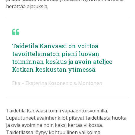
herättää ajatuksia.
Taidetila Kanvaasi on voittoa
tavoittelematon pieni luovan
toiminnan keskus ja avoin ateljee
Kotkan keskustan ytimessä.
Eka – Ekaterina Kosonen o.s. Montonen
Taidetila Kanvaasi toimii vapaaehtoisvoimilla.
Lupautuneet avainhenkilöt pitävät taidetilasta huolta
ja ovia avoimina noin kaksi kertaa viikossa.
Taidetilassa löytyy kohtuullinen valikoima