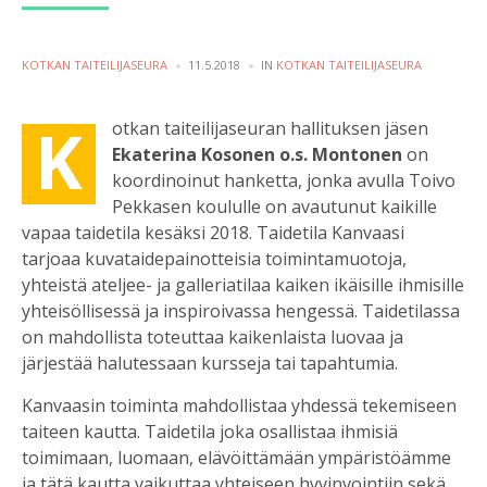
POSTED
POSTED
KOTKAN TAITEILIJASEURA
11.5.2018
IN
KOTKAN TAITEILIJASEURA
BY
IN
K
otkan taiteilijaseuran hallituksen jäsen
Ekaterina Kosonen o.s. Montonen
on
koordinoinut hanketta, jonka avulla Toivo
Pekkasen koululle on avautunut kaikille
vapaa taidetila kesäksi 2018. Taidetila Kanvaasi
tarjoaa kuvataidepainotteisia toimintamuotoja,
yhteistä ateljee- ja galleriatilaa kaiken ikäisille ihmisille
yhteisöllisessä ja inspiroivassa hengessä. Taidetilassa
on mahdollista toteuttaa kaikenlaista luovaa ja
järjestää halutessaan kursseja tai tapahtumia.
Kanvaasin toiminta mahdollistaa yhdessä tekemiseen
taiteen kautta. Taidetila joka osallistaa ihmisiä
toimimaan, luomaan, elävöittämään ympäristöämme
ja tätä kautta vaikuttaa yhteiseen hyvinvointiin sekä