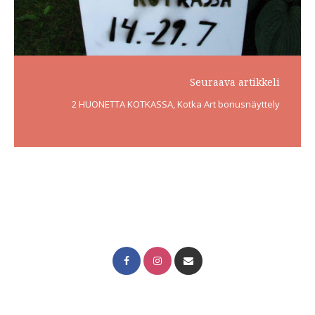
Seuraava artikkeli
2 HUONETTA KOTKASSA, Kotka Art bonusnäyttely