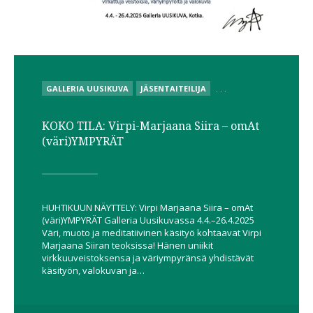
POSTED
GALLERIA UUSIKUVA
JÄSENTAITEILIJA
. . .
IN
KOKO TILA: Virpi-Marjaana Siira – omAt
(väri)YMPYRÄT
HUHTIKUUN NÄYTTELY: Virpi Marjaana Siira – omAt
(väri)YMPYRÄT Galleria Uusikuvassa 4.4.–26.4.2025
Väri, muoto ja meditatiivinen käsityö kohtaavat Virpi
Marjaana Siiran teoksissa! Hänen uniikit
virkkuuveistoksensa ja väriympyränsä yhdistävät
käsityön, valokuvan ja…