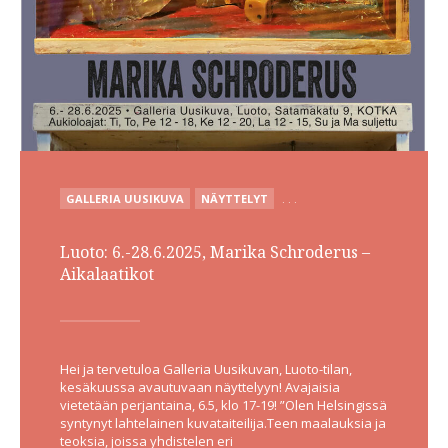
POSTED
GALLERIA UUSIKUVA
NÄYTTELYT
. . .
IN
Luoto: 6.-28.6.2025, Marika Schroderus –
Aikalaatikot
Hei ja tervetuloa Galleria Uusikuvan, Luoto-tilan,
kesäkuussa avautuvaan näyttelyyn! Avajaisia
vietetään perjantaina, 6.5, klo 17-19! ”Olen Helsingissä
syntynyt lahtelainen kuvataiteilija.Teen maalauksia ja
teoksia, joissa yhdistelen eri