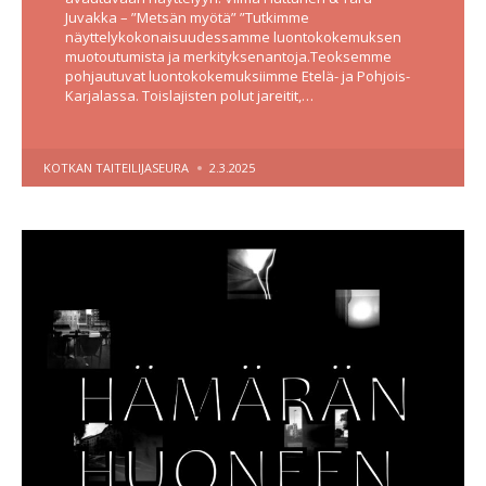
Juvakka – ”Metsän myötä” ”Tutkimme
näyttelykokonaisuudessamme luontokokemuksen
muotoutumista ja merkityksenantoja.Teoksemme
pohjautuvat luontokokemuksiimme Etelä- ja Pohjois-
Karjalassa. Toislajisten polut jareitit,…
POSTED
KOTKAN TAITEILIJASEURA
2.3.2025
BY