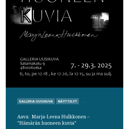
POSTED
GALLERIA UUSIKUVA
NÄYTTELYT
. . .
IN
Aava: Marja-Leena Hulkkonen –
”Hämärän huoneen kuvia”