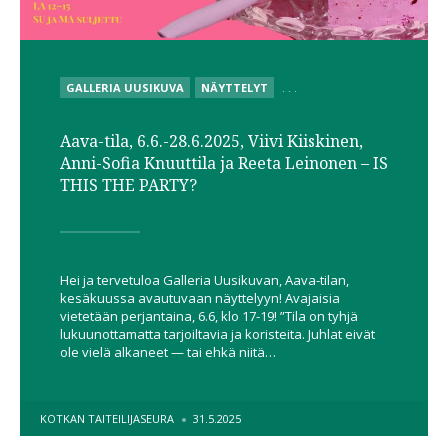
POSTED
GALLERIA UUSIKUVA
NÄYTTELYT
. . .
IN
Aava-tila, 6.6.-28.6.2025, Viivi Kiiskinen,
Anni-Sofia Knuuttila ja Reeta Leinonen – IS
THIS THE PARTY?
Hei ja tervetuloa Galleria Uusikuvan, Aava-tilan,
kesäkuussa avautuvaan näyttelyyn! Avajaisia
vietetään perjantaina, 6.6, klo 17-19! ”Tila on tyhjä
lukuunottamatta tarjoiltavia ja koristeita. Juhlat eivät
ole vielä alkaneet — tai ehkä niitä…
POSTED
KOTKAN TAITEILIJASEURA
31.5.2025
BY