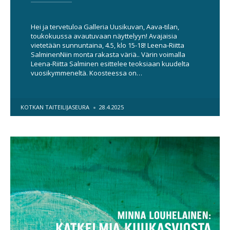
Hei ja tervetuloa Galleria Uusikuvan, Aava-tilan,
toukokuussa avautuvaan näyttelyyn! Avajaisia
vietetään sunnuntaina, 4.5, klo 15-18! Leena-Riitta
SalminenNiin monta rakasta väriä.. Värin voimalla
Leena-Riitta Salminen esittelee teoksiaan kuudelta
vuosikymmeneltä. Koosteessa on…
POSTED
KOTKAN TAITEILIJASEURA
28.4.2025
BY