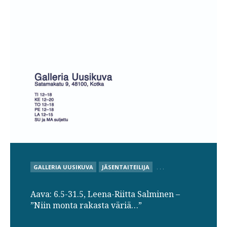
POSTED
GALLERIA UUSIKUVA
JÄSENTAITEILIJA
. . .
IN
Aava: 6.5-31.5, Leena-Riitta Salminen –
”Niin monta rakasta väriä…”