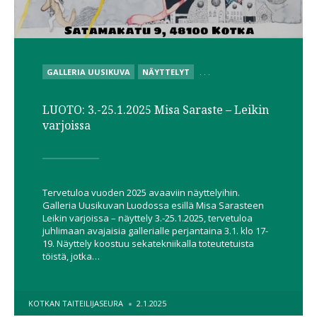
POSTED
GALLERIA UUSIKUVA
NÄYTTELYT
. . .
IN
LUOTO: 3.-25.1.2025 Misa Saraste – Leikin
varjoissa
Tervetuloa vuoden 2025 avaaviin näyttelyihin.
Galleria Uusikuvan Luodossa esillä Misa Sarasteen
Leikin varjoissa – näyttely 3.-25.1.2025, tervetuloa
juhlimaan avajaisia gallerialle perjantaina 3.1. klo 17-
19. Näyttely koostuu sekatekniikalla toteutetuista
töistä, jotka…
POSTED
KOTKAN TAITEILIJASEURA
2.1.2025
BY