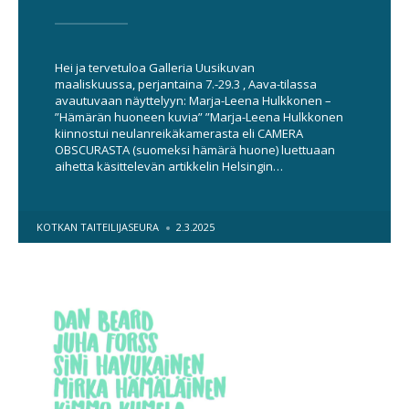
Hei ja tervetuloa Galleria Uusikuvan
maaliskuussa, perjantaina 7.-29.3 , Aava-tilassa
avautuvaan näyttelyyn: Marja-Leena Hulkkonen –
”Hämärän huoneen kuvia” ”Marja-Leena Hulkkonen
kiinnostui neulanreikäkamerasta eli CAMERA
OBSCURASTA (suomeksi hämärä huone) luettuaan
aihetta käsittelevän artikkelin Helsingin…
POSTED
KOTKAN TAITEILIJASEURA
2.3.2025
BY