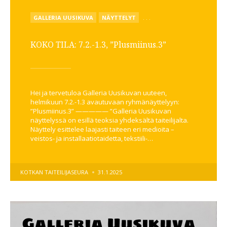
POSTED
GALLERIA UUSIKUVA
NÄYTTELYT
. . .
IN
KOKO TILA: 7.2.-1.3, ”Plusmiinus.3”
Hei ja tervetuloa Galleria Uusikuvan uuteen,
helmikuun 7.2.-1.3 avautuvaan ryhmänäyttelyyn:
”Plusmiinus.3” ————— ”Galleria Uusikuvan
näyttelyssä on esillä teoksia yhdeksältä taiteilijalta.
Näyttely esittelee laajasti taiteen eri medioita –
veistos- ja installaatiotaidetta, tekstiili-…
POSTED
KOTKAN TAITEILIJASEURA
31.1.2025
BY