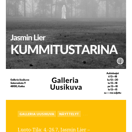
POSTED
GALLERIA UUSIKUVA
NÄYTTELYT
. . .
IN
Luoto-Tila: 4.-26.7, Jasmin Lier –