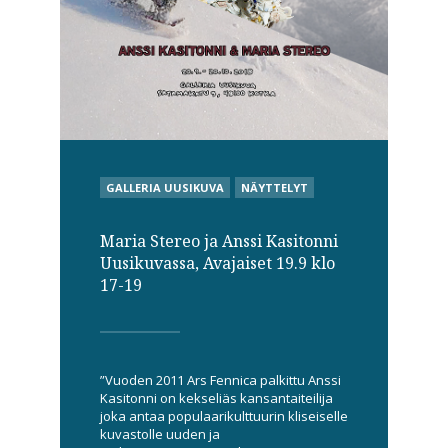
POSTED
GALLERIA UUSIKUVA
NÄYTTELYT
IN
Maria Stereo ja Anssi Kasitonni
Uusikuvassa, Avajaiset 19.9 klo
17-19
”Vuoden 2011 Ars Fennica palkittu Anssi
Kasitonni on kekseliäs kansantaiteilija
joka antaa populaarikulttuurin kliseiselle
kuvastolle uuden ja