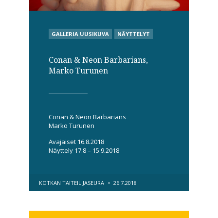
POSTED
GALLERIA UUSIKUVA
NÄYTTELYT
IN
Conan & Neon Barbarians,
Marko Turunen
Conan & Neon Barbarians
Marko Turunen
Avajaiset 16.8.2018
Näyttely 17.8 – 15.9.2018
POSTED
KOTKAN TAITEILIJASEURA
26.7.2018
BY