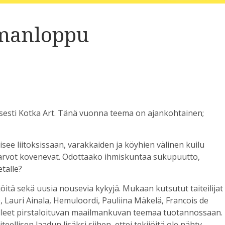
lmanloppu
isesti Kotka Art. Tänä vuonna teema on ajankohtainen;
isee liitoksissaan, varakkaiden ja köyhien välinen kuilu
a arvot kovenevat. Odottaako ihmiskuntaa sukupuutto,
etalle?
jöitä sekä uusia nousevia kykyjä. Mukaan kutsutut taiteilijat
0, Lauri Ainala, Hemuloordi, Pauliina Mäkelä, Francois de
elleet pirstaloituvan maailmankuvan teemaa tuotannossaan.
teellisen laadun lisäksi siihen, ettei tekijöitä ole nähty