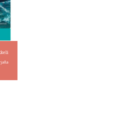
keli
jalla