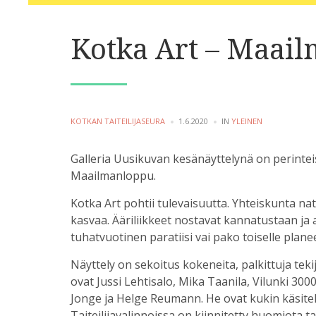
Kotka Art – Maai
POSTED
POSTED
KOTKAN TAITEILIJASEURA
1.6.2020
IN
YLEINEN
BY
IN
Galleria Uusikuvan kesänäyttelynä on perinte
Maailmanloppu.
Kotka Art pohtii tulevaisuutta. Yhteiskunta nat
kasvaa. Ääriliikkeet nostavat kannatustaan j
tuhatvuotinen paratiisi vai pako toiselle plane
Näyttely on sekoitus kokeneita, palkittuja teki
ovat Jussi Lehtisalo, Mika Taanila, Vilunki 300
Jonge ja Helge Reumann. He ovat kukin käsit
Taiteilijavalinnoissa on kiinnitetty huomiota tai