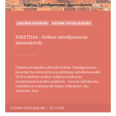
POSTED
GALLERIA UUSIKUVA
KOTKAN TAITEILIJASEURA
. . .
IN
PAKETISSA – Kotkan taiteilijaseuran
jäsennäyttely
Paketissa! tarjoilee yleisölle Kotkan Taiteilijaseuran
jäsenten tuoreita teoksia ja juhlistaa samalla keväällä
2018 uudelleen avatun Galleria Uusikuvan
ensimmäisen kauden päätöstä. Seuran taiteilijoista
näyttelyssä esittäytyvät Seppo Väänänen, Aiju
Salminen, Iina…
POSTED
KOTKAN TAITEILIJASEURA
30.11.2018
BY