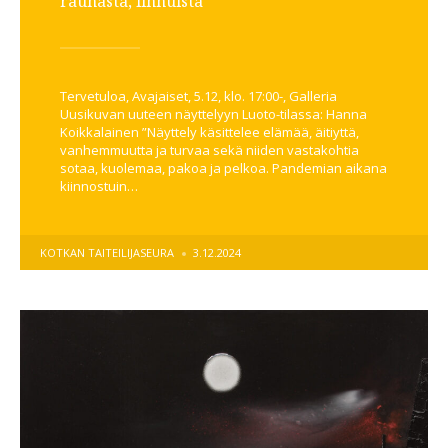
rauhasta, linnuista”
Tervetuloa, Avajaiset, 5.12, klo. 17:00-, Galleria
Uusikuvan uuteen näyttelyyn Luoto-tilassa: Hanna
Koikkalainen ”Näyttely käsittelee elämää, äitiyttä,
vanhemmuutta ja turvaa sekä niiden vastakohtia
sotaa, kuolemaa, pakoa ja pelkoa. Pandemian aikana
kiinnostuin…
POSTED
KOTKAN TAITEILIJASEURA
3.12.2024
BY