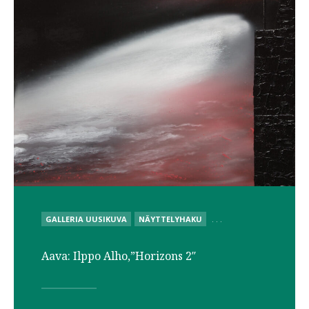
POSTED
GALLERIA UUSIKUVA
NÄYTTELYHAKU
. . .
IN
Aava: Ilppo Alho,”Horizons 2″