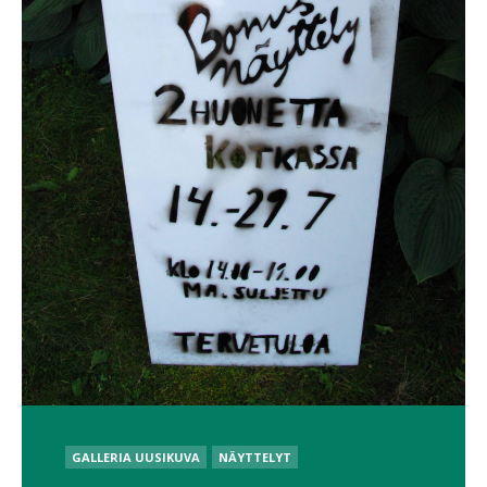
POSTED
GALLERIA UUSIKUVA
NÄYTTELYT
IN