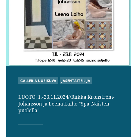
POSTED
GALLERIA UUSIKUVA
JÄSENTAITEILIJA
. . .
IN
LUOTO: 1.-23.11.2024//Riikka Kronström-
Johansson ja Leena Laiho ”Spa-Naisten
puolella”