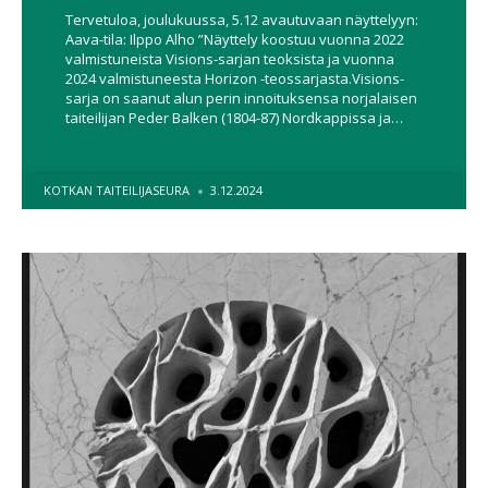
Tervetuloa, joulukuussa, 5.12 avautuvaan näyttelyyn:
Aava-tila: Ilppo Alho ”Näyttely koostuu vuonna 2022
valmistuneista Visions-sarjan teoksista ja vuonna
2024 valmistuneesta Horizon -teossarjasta.Visions-
sarja on saanut alun perin innoituksensa norjalaisen
taiteilijan Peder Balken (1804-87) Nordkappissa ja…
POSTED
KOTKAN TAITEILIJASEURA
3.12.2024
BY