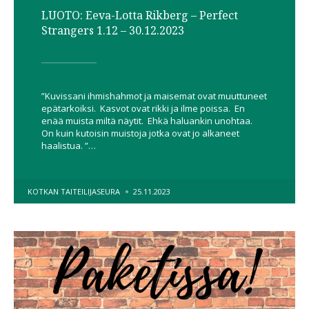
LUOTO: Eeva-Lotta Rikberg – Perfect
Strangers 1.12 – 30.12.2023
”Kuvissani ihmishahmot ja maisemat ovat muuttuneet
epätarkoiksi. Kasvot ovat rikki ja ilme poissa. En
enää muista miltä näytit. Ehkä haluankin unohtaa.
On kuin kutoisin muistoja jotka ovat jo alkaneet
haalistua. ”…
POSTED
KOTKAN TAITEILIJASEURA
25.11.2023
BY