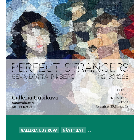
POSTED
GALLERIA UUSIKUVA
NÄYTTELYT
. . .
IN