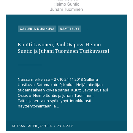
POSTED
GALLERIA UUSIKUVA
NÄYTTELYT
. . .
IN
Kuutti Lavonen, Paul Osipow, Heimo
Suntio ja Juhani Tuominen Uusikuvassa!
Näissä merkeissä – 27.10-24.11.2018 Galleria
Uusikuva, Satamakatu 9, Kotka Neljä taiteilijaa
taidemaailman kovaa sarjaa: Kuutti Lavonen, Paul
Osipow, Heimo Suntio ja Juhani Tuominen.
Taiteilijaseura on syöksynyt innokkaasti
näyttelytoimintaan ja…
POSTED
KOTKAN TAITEILIJASEURA
23.10.2018
BY