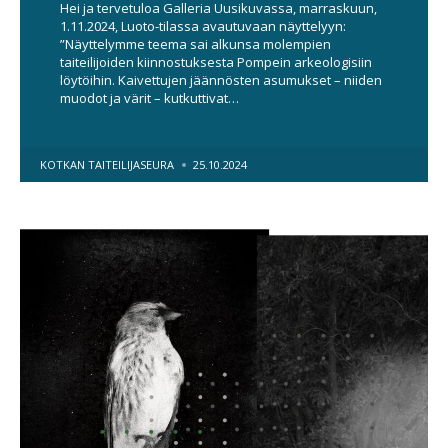
Hei ja tervetuloa Galleria Uusikuvassa, marraskuun,
1.11.2024, Luoto-tilassa avautuvaan näyttelyyn:
”Näyttelymme teema sai alkunsa molempien
taiteilijoiden kiinnostuksesta Pompein arkeologisiin
löytöihin. Kaivettujen jäännösten asumukset – niiden
muodot ja värit – kutkuttivat…
POSTED
KOTKAN TAITEILIJASEURA
25.10.2024
BY