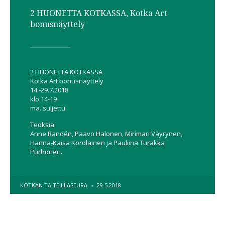
2 HUONETTA KOTKASSA, Kotka Art
bonusnäyttely
2 HUONETTA KOTKASSA
Kotka Art bonusnäyttely
14.-29.7.2018
klo 14-19
ma. suljettu
Teoksia:
Anne Randén, Paavo Halonen, Mirimari Väyrynen,
Hanna-Kaisa Korolainen ja Pauliina Turakka
Purhonen.
POSTED
KOTKAN TAITEILIJASEURA
29.5.2018
BY