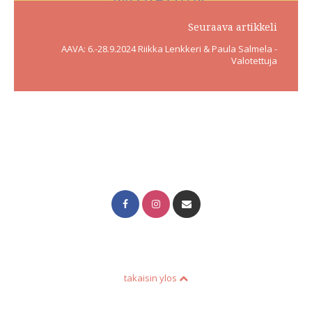
Seuraava artikkeli
AAVA: 6.-28.9.2024 Riikka Lenkkeri & Paula Salmela -
Valotettuja
takaisin ylos