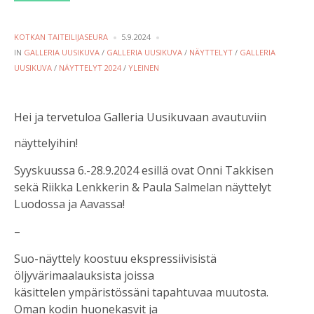
POSTED
KOTKAN TAITEILIJASEURA
5.9.2024
BY
POSTED
IN
GALLERIA UUSIKUVA
/
GALLERIA UUSIKUVA
/
NÄYTTELYT
/
GALLERIA
IN
UUSIKUVA
/
NÄYTTELYT 2024
/
YLEINEN
Hei ja tervetuloa Galleria Uusikuvaan avautuviin
näyttelyihin!
Syyskuussa 6.-28.9.2024 esillä ovat Onni Takkisen
sekä Riikka Lenkkerin & Paula Salmelan näyttelyt
Luodossa ja Aavassa!
–
Suo-näyttely koostuu ekspressiivisistä
öljyvärimaalauksista joissa
käsittelen ympäristössäni tapahtuvaa muutosta.
Oman kodin huonekasvit ja