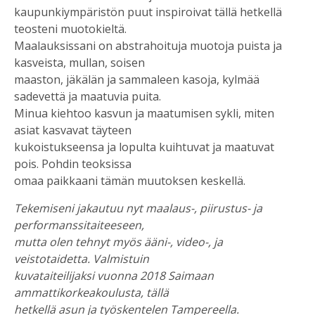
kaupunkiympäristön puut inspiroivat tällä hetkellä
teosteni muotokieltä.
Maalauksissani on abstrahoituja muotoja puista ja
kasveista, mullan, soisen
maaston, jäkälän ja sammaleen kasoja, kylmää
sadevettä ja maatuvia puita.
Minua kiehtoo kasvun ja maatumisen sykli, miten
asiat kasvavat täyteen
kukoistukseensa ja lopulta kuihtuvat ja maatuvat
pois. Pohdin teoksissa
omaa paikkaani tämän muutoksen keskellä.
Tekemiseni jakautuu nyt maalaus-, piirustus- ja
performanssitaiteeseen,
mutta olen tehnyt myös ääni-, video-, ja
veistotaidetta. Valmistuin
kuvataiteilijaksi vuonna 2018 Saimaan
ammattikorkeakoulusta, tällä
hetkellä asun ja työskentelen Tampereella.