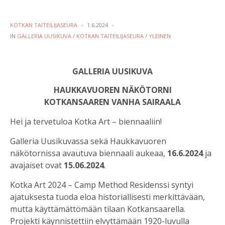
POSTED
KOTKAN TAITEILIJASEURA
1.6.2024
BY
POSTED
IN
GALLERIA UUSIKUVA
/
KOTKAN TAITEILIJASEURA
/
YLEINEN
IN
GALLERIA UUSIKUVA
HAUKKAVUOREN NÄKÖTORNI
KOTKANSAAREN VANHA SAIRAALA
Hei ja tervetuloa Kotka Art – biennaaliin!
Galleria Uusikuvassa sekä Haukkavuoren
näkötornissa avautuva biennaali aukeaa,
16.6.2024
ja
avajaiset ovat
15.06.2024
.
Kotka Art 2024 – Camp Method Residenssi syntyi
ajatuksesta tuoda eloa historiallisesti merkittävään,
mutta käyttämättömään tilaan Kotkansaarella.
Projekti käynnistettiin elvyttämään 1920-luvulla