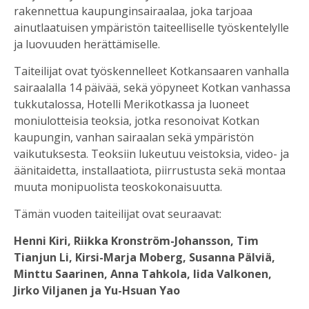
rakennettua kaupunginsairaalaa, joka tarjoaa
ainutlaatuisen ympäristön taiteelliselle työskentelylle
ja luovuuden herättämiselle.
Taiteilijat ovat työskennelleet Kotkansaaren vanhalla
sairaalalla 14 päivää, sekä yöpyneet Kotkan vanhassa
tukkutalossa, Hotelli Merikotkassa ja luoneet
moniulotteisia teoksia, jotka resonoivat Kotkan
kaupungin, vanhan sairaalan sekä ympäristön
vaikutuksesta. Teoksiin lukeutuu veistoksia, video- ja
äänitaidetta, installaatiota, piirrustusta sekä montaa
muuta monipuolista teoskokonaisuutta.
Tämän vuoden taiteilijat ovat seuraavat:
Henni Kiri, Riikka Kronström-Johansson, Tim
Tianjun Li, Kirsi-Marja Moberg, Susanna Pälviä,
Minttu Saarinen, Anna Tahkola, Iida Valkonen,
Jirko Viljanen ja Yu-Hsuan Yao