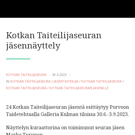
Kotkan Taiteilijaseuran
jäsennäyttely
POSTED
KOTKAN TAITEILIJASEURA
30.6.2023
BY
POSTED
IN
KOTKAN TAITEILIJASEURA
/
JÄSENTAITEILIJA
/
KOTKAN TAITEILIJASEURA
/
IN
KOTKAN TAITEILIJASEURA
/
KOTKAN TAITEILIJASEURAN JÄSENILLE
24 Kotkan Taiteilijaseuran jäsentä esittäytyy Porvoon
Taidetehtaalla Galleria Kulman tiloissa 30.6.-3.9.2023.
Näyttelyn kuraattorina on toiminunut seuran jäsen
Marko Turunen.