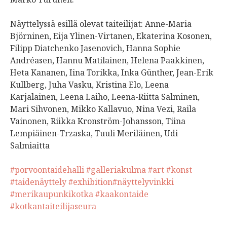
Näyttelyssä esillä olevat taiteilijat: Anne-Maria
Björninen, Eija Ylinen-Virtanen, Ekaterina Kosonen,
Filipp Diatchenko Jasenovich, Hanna Sophie
Andréasen, Hannu Matilainen, Helena Paakkinen,
Heta Kananen, Iina Torikka, Inka Günther, Jean-Erik
Kullberg, Juha Vasku, Kristina Elo, Leena
Karjalainen, Leena Laiho, Leena-Riitta Salminen,
Mari Sihvonen, Mikko Kallavuo, Nina Vezi, Raila
Vainonen, Riikka Kronström-Johansson, Tiina
Lempiäinen-Trzaska, Tuuli Meriläinen, Udi
Salmiaitta
#porvoontaidehalli
#galleriakulma
#art
#konst
#taidenäyttely
#exhibition
#näyttelyvinkki
#merikaupunkikotka
#kaakontaide
#kotkantaiteilijaseura