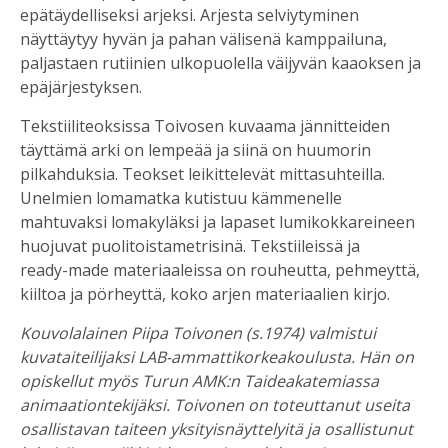
epätäydelliseksi arjeksi. Arjesta selviytyminen
näyttäytyy hyvän ja pahan välisenä kamppailuna,
paljastaen rutiinien ulkopuolella väijyvän kaaoksen ja
epäjärjestyksen.
Tekstiiliteoksissa Toivosen kuvaama jännitteiden
täyttämä arki on lempeää ja siinä on huumorin
pilkahduksia. Teokset leikittelevät mittasuhteilla.
Unelmien lomamatka kutistuu kämmenelle
mahtuvaksi lomakyläksi ja lapaset lumikokkareineen
huojuvat puolitoistametrisinä. Tekstiileissä ja
ready-made materiaaleissa on rouheutta, pehmeyttä,
kiiltoa ja pörheyttä, koko arjen materiaalien kirjo.
Kouvolalainen Piipa Toivonen (s.1974) valmistui
kuvataiteilijaksi LAB-ammattikorkeakoulusta. Hän on
opiskellut myös Turun AMK:n Taideakatemiassa
animaationtekijäksi. Toivonen on toteuttanut useita
osallistavan taiteen yksityisnäyttelyitä ja osallistunut