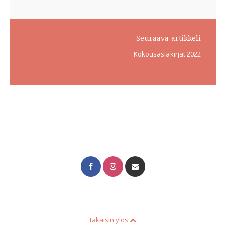
Seuraava artikkeli
Kokousasiakirjat 2022
takaisin ylos