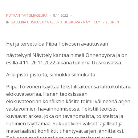
POSTED
KOTKAN TAITEILIJASEURA
8.11.2022
BY
POSTED
IN
GALLERIA UUSIKUVA
/
GALLERIA UUSIKUVA
/
NÄYTTELYT
/
YLEINEN
IN
Hei ja tervetuloa Piipa Toivosen avautuvaan
näyttelyyn! Näyttely kantaa nimeä Onnenpyörä ja on
esillä 4.11.-26.11.2022 aikana Galleria Uusikuvassa.
Arki pisto pistolta, silmukka silmukalta
Piipa Toivonen käyttää tekstiilitaiteensa lähtökohtana
elokuvateoriaa. Hänen teoksissaan
elokuvateorian konfliktin käsite toimii välineenä arjen
vastavoimien havainnoimisessa. Tekstiiliteokset
kuvaavat arkea, joka on tavanomaista, toisteista ja
rutiinien täyttämää. Sukupolvien väliset, ajalliset ja
materiaaliset konfliktit tihentyvät arjen jännitteiksi.