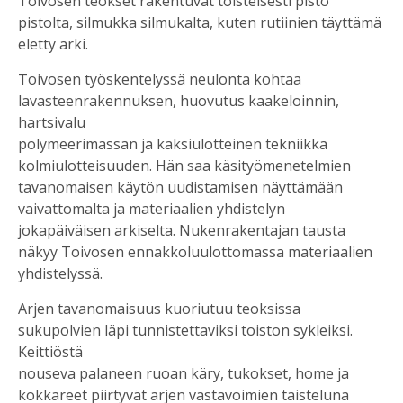
Toivosen teokset rakentuvat toisteisesti pisto
pistolta, silmukka silmukalta, kuten rutiinien täyttämä
eletty arki.
Toivosen työskentelyssä neulonta kohtaa
lavasteenrakennuksen, huovutus kaakeloinnin,
hartsivalu
polymeerimassan ja kaksiulotteinen tekniikka
kolmiulotteisuuden. Hän saa käsityömenetelmien
tavanomaisen käytön uudistamisen näyttämään
vaivattomalta ja materiaalien yhdistelyn
jokapäiväisen arkiselta. Nukenrakentajan tausta
näkyy Toivosen ennakkoluulottomassa materiaalien
yhdistelyssä.
Arjen tavanomaisuus kuoriutuu teoksissa
sukupolvien läpi tunnistettaviksi toiston sykleiksi.
Keittiöstä
nouseva palaneen ruoan käry, tukokset, home ja
kokkareet piirtyvät arjen vastavoimien taisteluna